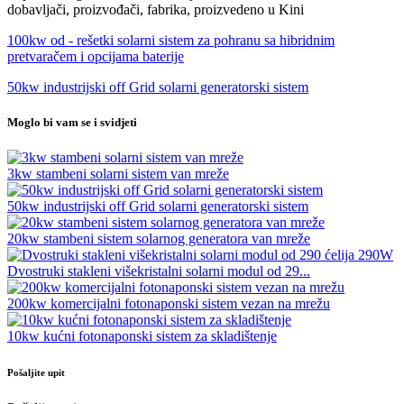
dobavljači, proizvođači, fabrika, proizvedeno u Kini
100kw od - rešetki solarni sistem za pohranu sa hibridnim
pretvaračem i opcijama baterije
50kw industrijski off Grid solarni generatorski sistem
Moglo bi vam se i svidjeti
3kw stambeni solarni sistem van mreže
50kw industrijski off Grid solarni generatorski sistem
20kw stambeni sistem solarnog generatora van mreže
Dvostruki stakleni višekristalni solarni modul od 29...
200kw komercijalni fotonaponski sistem vezan na mrežu
10kw kućni fotonaponski sistem za skladištenje
Pošaljite upit