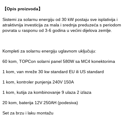
【Opis proizvoda】
Sistemi za solarnu energiju od 30 kW postaju sve isplativija i
atraktivnija investicija za mala i srednja preduzeća s periodom
povrata u rasponu od 3-6 godina u većini dijelova zemlje.
Kompleti za solarnu energiju uglavnom uključuju:
60 kom, TOPCon solarni panel 580W sa MC4 konektorima
1 kom, van mreže 30 kw standard EU ili US standard
1 kom, kontroler punjenja 240V 150A
1 kom, kutija za kombinovanje 9 ulaza 2 izlaza
20 kom, baterija 12V 250AH (podesiva)
Set za brzu i laku montažu