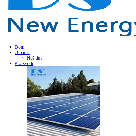
Dom
O nama
Naš tim
Proizvodi