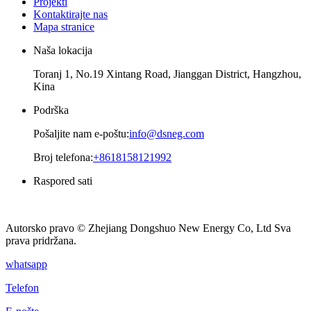
Projekti
Kontaktirajte nas
Mapa stranice
Naša lokacija
Toranj 1, No.19 Xintang Road, Jianggan District, Hangzhou,
Kina
Podrška
Pošaljite nam e-poštu:
info@dsneg.com
Broj telefona:
+8618158121992
Raspored sati
ponedjeljak – petak
08am - 09pm
Autorsko pravo © Zhejiang Dongshuo New Energy Co, Ltd Sva
prava pridržana.
whatsapp
Telefon