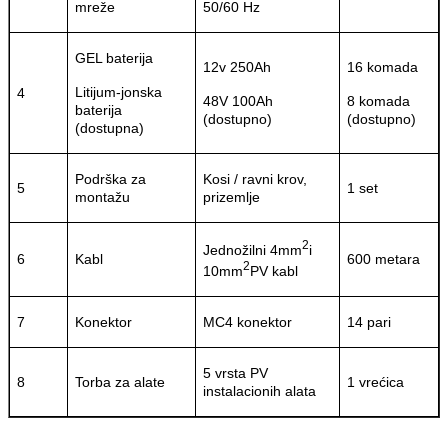
mreže
50/60 Hz
GEL baterija
12v 250Ah
16 komada
Litijum-jonska
4
48V 100Ah
8 komada
baterija
(dostupno)
(dostupno)
(dostupna)
Podrška za
Kosi / ravni krov,
5
1 set
montažu
prizemlje
2
Jednožilni 4mm
i
6
Kabl
600 metara
2
10mm
PV kabl
7
Konektor
MC4 konektor
14 pari
5 vrsta PV
8
Torba za alate
1 vrećica
instalacionih alata