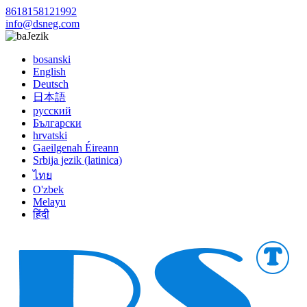
8618158121992
info@dsneg.com
Jezik
bosanski
English
Deutsch
日本語
русский
Български
hrvatski
Gaeilgenah Éireann
Srbija jezik (latinica)
ไทย
O'zbek
Melayu
हिंदी