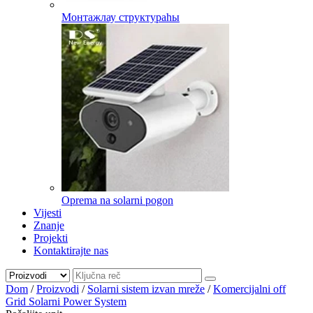
Монтажлау структураһы
Oprema na solarni pogon
Vijesti
Znanje
Projekti
Kontaktirajte nas
Dom
/
Proizvodi
/
Solarni sistem izvan mreže
/
Komercijalni off
Grid Solarni Power System