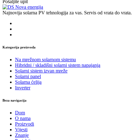
Pošaljite upit
Najnovija solarna PV tehnologija za vas. Servis od vrata do vrata.
Kategorija proizvoda
Na mrežnom solarnom sistemu
Hibridni / skladišni solarni sistem napajanja
Solarni sistem izvan mreže
Solarni panel
Solarna ćelija
Inverter
Brza navigacija
Dom
O nama
Proizvodi
Vijesti
Znanje