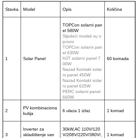
Stavka
Model
Opis
Količina
TOPCon solarni pan
el 580W
Sljedeći modeli su o
pcioni
TOPCon solarni pan
el 630W
HJT solarni panel 7
1
Solar Panel
60 komada
00W
Nazad Kontakt solar
ni panel 450W
Nazad Kontakt solar
ni panel 625W
PERC solarni panel
660W
PV kombinaciona
2
6 ulaza 1 izlaz
1 komad
kutija
Inverter za
30kW,
AC 110V/
120
3
skladištenje van
V/208V/220V/380V/
,
1 komad