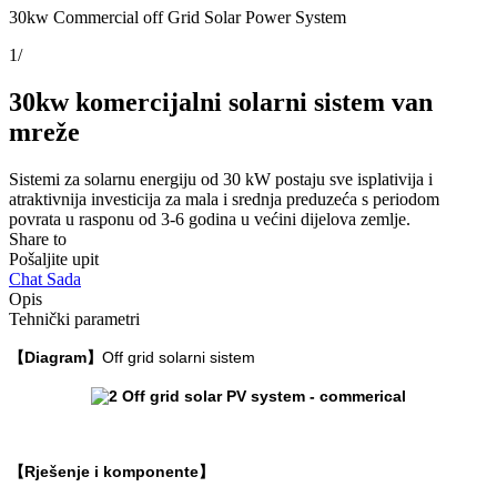
30kw Commercial off Grid Solar Power System
1
/
30kw komercijalni solarni sistem van
mreže
Sistemi za solarnu energiju od 30 kW postaju sve isplativija i
atraktivnija investicija za mala i srednja preduzeća s periodom
povrata u rasponu od 3-6 godina u većini dijelova zemlje.
Share to
Pošaljite upit
Chat Sada
Opis
Tehnički parametri
【Diagram】
Off grid solarni sistem
【
Rješenje i komponente
】