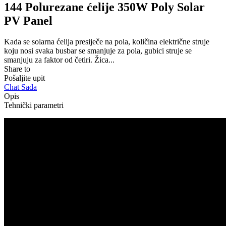
144 Polurezane ćelije 350W Poly Solar
PV Panel
Kada se solarna ćelija presiječe na pola, količina električne struje
koju nosi svaka busbar se smanjuje za pola, gubici struje se
smanjuju za faktor od četiri. Žica...
Share to
Pošaljite upit
Chat Sada
Opis
Tehnički parametri