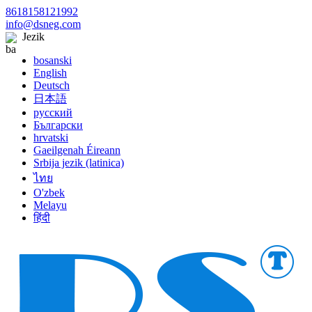
8618158121992
info@dsneg.com
Jezik
bosanski
English
Deutsch
日本語
русский
Български
hrvatski
Gaeilgenah Éireann
Srbija jezik (latinica)
ไทย
O'zbek
Melayu
हिंदी