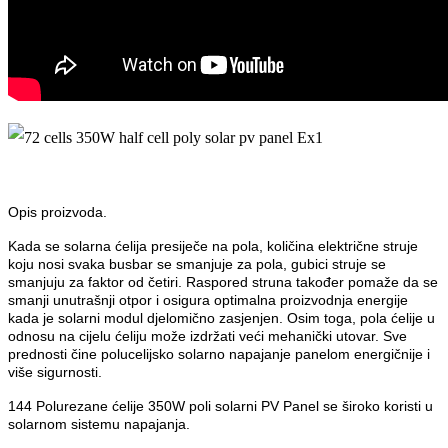
Opis proizvoda.
Kada se solarna ćelija presiječe na pola, količina električne struje
koju nosi svaka busbar se smanjuje za pola, gubici struje se
smanjuju za faktor od četiri. Raspored struna također pomaže da se
smanji unutrašnji otpor i osigura optimalna proizvodnja energije
kada je solarni modul djelomično zasjenjen. Osim toga, pola ćelije u
odnosu na cijelu ćeliju može izdržati veći mehanički utovar. Sve
prednosti čine polucelijsko solarno napajanje panelom energičnije i
više sigurnosti.
144 Polurezane ćelije 350W poli solarni PV Panel se široko koristi u
solarnom sistemu napajanja.