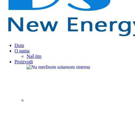
Dom
O nama
Naš tim
Proizvodi