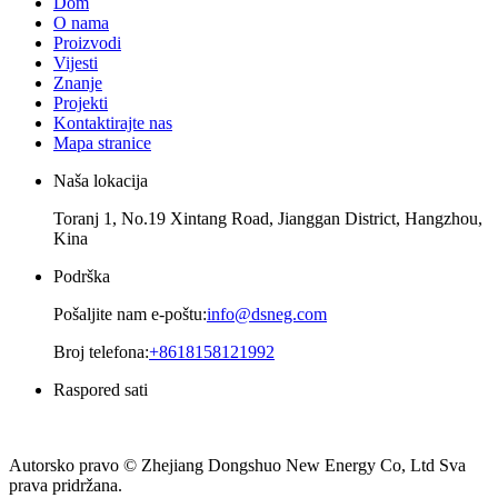
Dom
O nama
Proizvodi
Vijesti
Znanje
Projekti
Kontaktirajte nas
Mapa stranice
Naša lokacija
Toranj 1, No.19 Xintang Road, Jianggan District, Hangzhou,
Kina
Podrška
Pošaljite nam e-poštu:
info@dsneg.com
Broj telefona:
+8618158121992
Raspored sati
ponedjeljak – petak
08am - 09pm
Autorsko pravo © Zhejiang Dongshuo New Energy Co, Ltd Sva
prava pridržana.