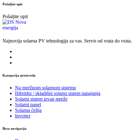
Pošaljite upit
Pošaljite upit
Najnovija solarna PV tehnologija za vas. Servis od vrata do vrata.
Kategorija proizvoda
Na mrežnom solarnom sistemu
Hibridni / skladišni solarni sistem napajanja
Solarni sistem izvan mreže
Solarni panel
Solarna ćelija
Inverter
Brza navigacija