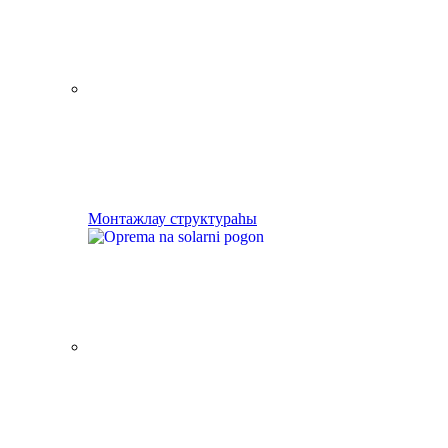
Монтажлау структураһы